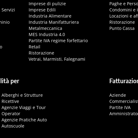
Imprese di pulizie
Paghe e Pers
 Servizi
Imprese Edili
Condomini e 
Industria Alimentare
Locazioni e aff
minio
Industria Manifatturiera
Ristorazione
Metalmeccanica
Punto Cassa
MES Industria 4.0
Partite IVA regime forfettario
o
Retail
Ristorazione
Vetrai, Marmisti, Falegnami
lità per
Fatturazio
Alberghi e Strutture
Aziende
Ricettive
Commercialis
Agenzie Viaggi e Tour
Partite IVA
Operator
Amministrato
Agenzie Pratiche Auto
Autoscuole