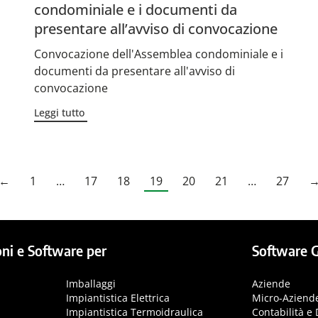
condominiale e i documenti da
presentare all’avviso di convocazione
Convocazione dell'Assemblea condominiale e i
documenti da presentare all'avviso di
convocazione
Leggi tutto
←
1
…
17
18
19
20
21
…
27
ni e Software per
Software G
Imballaggi
Aziende
Impiantistica Elettrica
Micro-Aziend
Impiantistica Termoidraulica
Contabilità e 