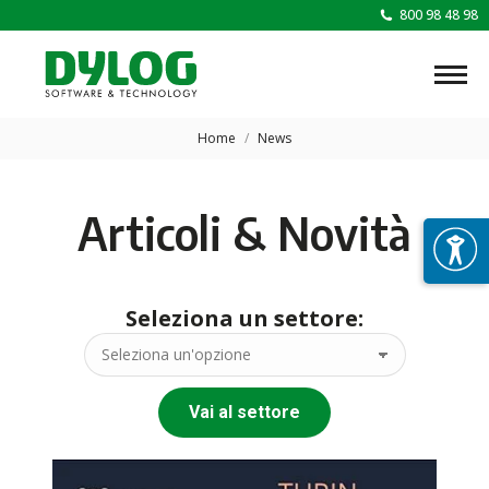
800 98 48 98
Tu sei qui:
Home
News
Articoli & Novità
Seleziona un settore:
Vai al settore