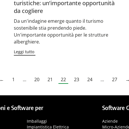
turistiche: un’importante opportunità
da cogliere
Da un'indagine emerge quanto il turismo
sostenibile stia prendendo piede.
Un'importante opportunità per le strutture
alberghiere.
Leggi tutto
←
1
…
20
21
22
23
24
…
27
ni e Software per
Software G
Imballaggi
Aziende
Impiantistica Elettrica
Micro-Aziend