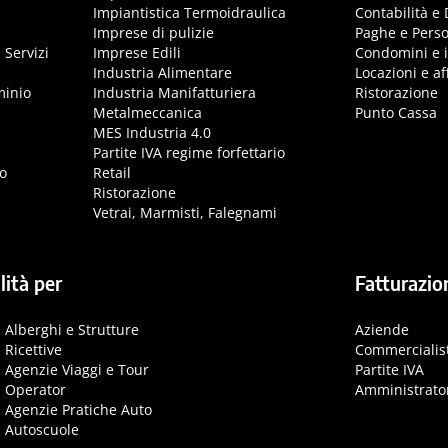
Impiantistica Termoidraulica
Contabilità e 
Imprese di pulizie
Paghe e Pers
 Servizi
Imprese Edili
Condomini e 
Industria Alimentare
Locazioni e aff
minio
Industria Manifatturiera
Ristorazione
Metalmeccanica
Punto Cassa
MES Industria 4.0
Partite IVA regime forfettario
o
Retail
Ristorazione
Vetrai, Marmisti, Falegnami
lità per
Fatturazio
Alberghi e Strutture
Aziende
Ricettive
Commercialis
Agenzie Viaggi e Tour
Partite IVA
Operator
Amministrato
Agenzie Pratiche Auto
Autoscuole