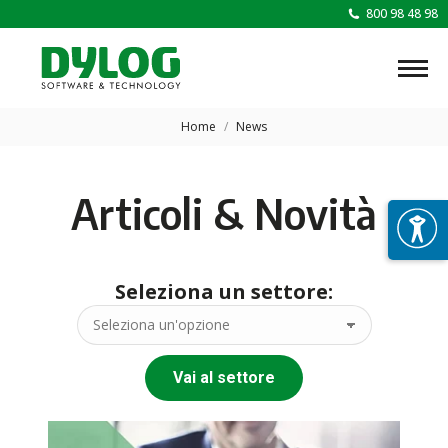
800 98 48 98
Tu sei qui:
Home
News
Articoli & Novità
Seleziona un settore:
Vai al settore