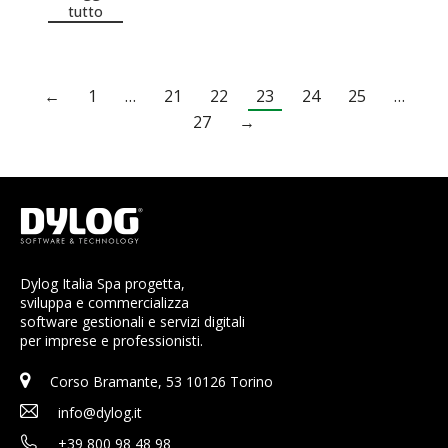
tutto
←
1
…
21
22
23
24
25
…
27
→
Dylog Italia Spa progetta,
sviluppa e commercializza
software gestionali e servizi digitali
per imprese e professionisti.
Corso Bramante, 53 10126 Torino
info@dylog.it
+39 800 98 48 98