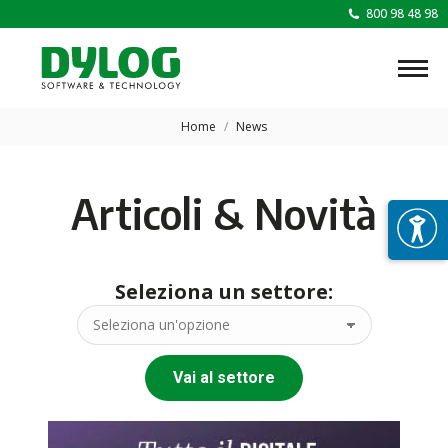
800 98 48 98
Tu sei qui:
Home
News
Articoli & Novità
Seleziona un settore:
Vai al settore