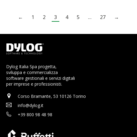
←
1
2
3
4
5
…
27
→
Dylog Italia Spa progetta,
sviluppa e commercializza
software gestionali e servizi digitali
per imprese e professionisti.
Corso Bramante, 53 10126 Torino
info@dylog.it
+39 800 98 48 98