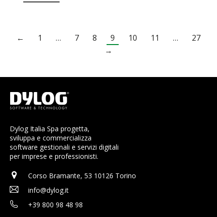
←
1
…
7
8
9
10
11
…
27
→
Dylog Italia Spa progetta,
sviluppa e commercializza
software gestionali e servizi digitali
per imprese e professionisti.
Corso Bramante, 53 10126 Torino
info@dylog.it
+39 800 98 48 98