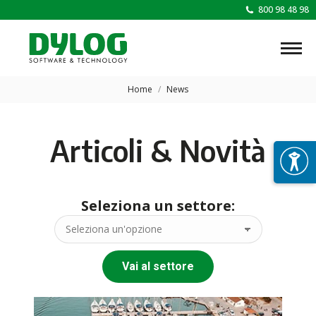
800 98 48 98
Tu sei qui:
Home
News
Articoli & Novità
Seleziona un settore:
Vai al settore