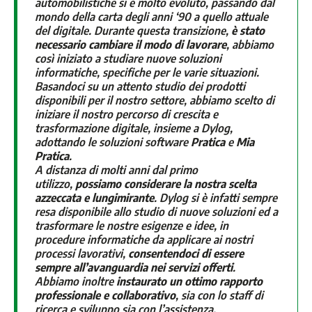
automobilistiche si è molto evoluto, passando dal
mondo della carta degli anni ‘90 a quello attuale
del digitale. Durante questa transizione,
è stato
necessario cambiare il modo di lavorare
, abbiamo
così iniziato a studiare nuove soluzioni
informatiche, specifiche per le varie situazioni.
Basandoci su un attento studio
dei prodotti
disponibili per il nostro settore, abbiamo scelto di
iniziare il nostro percorso di crescita e
trasformazione digitale, insieme a Dylog,
adottando le soluzioni software
Pratica
e
Mia
Pratica
.
A distanza di molti anni dal primo
utilizzo,
possiamo considerare la nostra scelta
azzeccata e lungimirante
.
Dylog si è infatti sempre
resa disponibile allo studio di nuove soluzioni ed a
trasformare le nostre esigenze e idee, in
procedure informatiche da applicare ai nostri
processi lavorativi,
consentendoci di essere
sempre all’avanguardia nei servizi offerti
.
Abbiamo inoltre
instaurato un ottimo rapporto
professionale e collaborativo
, sia con lo staff di
ricerca e sviluppo sia con l’assistenza.