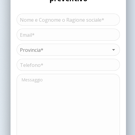
Nome
e
Cognome
Email*
Nome
o
(Obbligatorio)
Ragione
sociale*
Provincia*
(Obbligatorio)
(Obbligatorio)
Telefono*
(Obbligatorio)
Messaggio