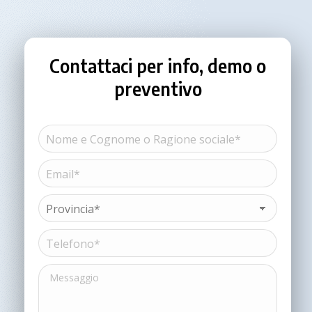
Contattaci per info, demo o
preventivo
Nome
e
Cognome
Email*
Nome
o
(Obbligatorio)
Ragione
sociale*
Provincia*
(Obbligatorio)
(Obbligatorio)
Telefono*
(Obbligatorio)
Messaggio