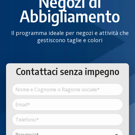
Negozi di
Abbigliamento
Il programma ideale per negozi e attività che
gestiscono taglie e colori
Contattaci senza impegno
Nome
e
Cognome
Email*
Nome
o
(Obbligatorio)
Ragione
sociale*
Telefono*
(Obbligatorio)
(Obbligatorio)
Provincia*