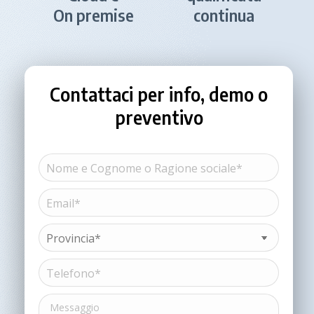
On premise
continua
Contattaci per info, demo o
preventivo
Nome
e
Cognome
Email*
Nome
o
(Obbligatorio)
Ragione
sociale*
Provincia*
(Obbligatorio)
(Obbligatorio)
Telefono*
(Obbligatorio)
Messaggio