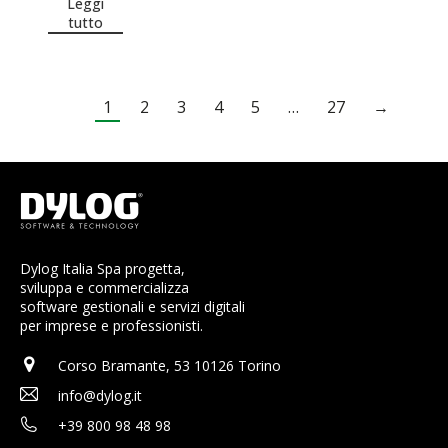
Leggi
tutto
1
2
3
4
5
…
27
→
Dylog Italia Spa progetta,
sviluppa e commercializza
software gestionali e servizi digitali
per imprese e professionisti.
Corso Bramante, 53 10126 Torino
info@dylog.it
+39 800 98 48 98