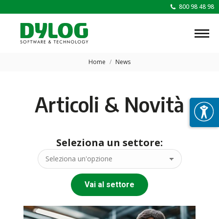
800 98 48 98
Tu sei qui:
Home
News
Articoli & Novità
Seleziona un settore:
Vai al settore