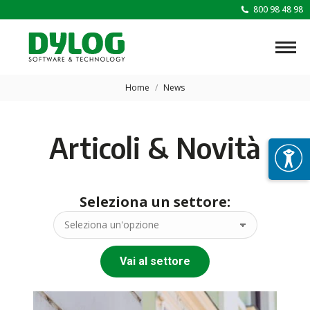
800 98 48 98
Tu sei qui:
Home
News
Articoli & Novità
Seleziona un settore:
Vai al settore