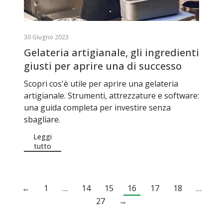
30 Giugno 2023
Gelateria artigianale, gli ingredienti
giusti per aprire una di successo
Scopri cos'è utile per aprire una gelateria
artigianale. Strumenti, attrezzature e software:
una guida completa per investire senza
sbagliare.
Leggi
tutto
←
1
…
14
15
16
17
18
…
27
→