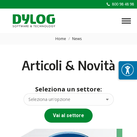
800 98 48 98
Tu sei qui:
Home
News
Articoli & Novità
Seleziona un settore:
Vai al settore