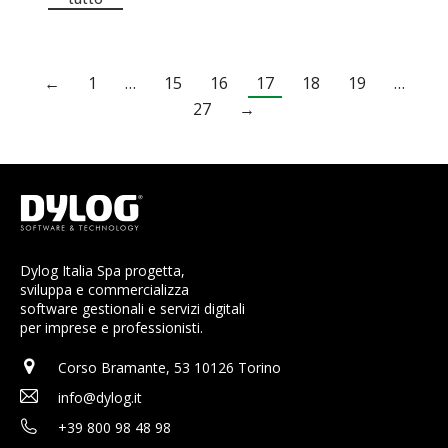
←
1
…
15
16
17
18
19
…
27
→
Dylog Italia Spa progetta,
sviluppa e commercializza
software gestionali e servizi digitali
per imprese e professionisti.
Corso Bramante, 53 10126 Torino
info@dylog.it
+39 800 98 48 98