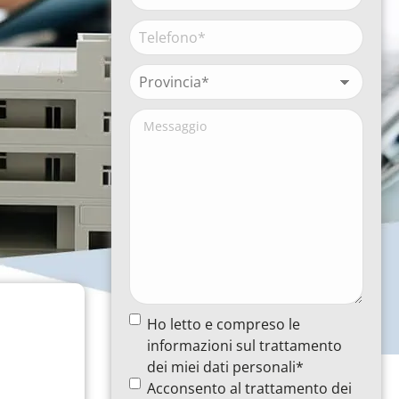
(Obbligatorio)
Ragione
sociale*
Telefono*
(Obbligatorio)
(Obbligatorio)
Provincia*
(Obbligatorio)
Messaggio
Termine
Ho letto e compreso le
e
informazioni sul trattamento
condizioni
(Obbligatorio)
dei miei dati personali*
Termine
Acconsento al trattamento dei