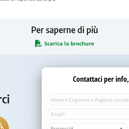
Per saperne di più
Scarica la brochure
Contattaci per inf
rci
Nome
e
Cognome
Email*
Nome
o
(Obbligatorio)
Ragione
sociale*
Provincia*