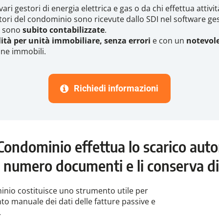
vari gestori di energia elettrica e gas o da chi effettua attivi
i fornitori del condominio sono ricevute dallo SDI nel software 
e sono
subito contabilizzate
.
lità per unità immobiliare, senza errori
e con un
notevole
one immobili.
Richiedi informazioni
 Condominio effettua lo scarico aut
i numero documenti e li conserva d
minio costituisce uno strumento utile per
nto manuale dei dati delle fatture passive e
.