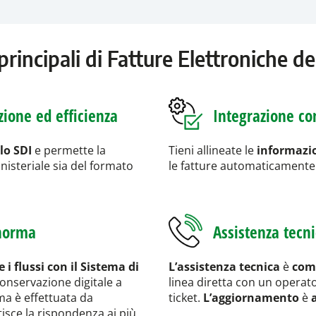
principali di Fatture Elettroniche 
zione ed efficienza
Integrazione co
llo SDI
e permette la
Tieni allineate le
informazi
nisteriale sia del formato
le fatture automaticamente 
 norma
Assistenza tecn
 flussi con il Sistema di
L’assistenza tecnica
è
com
conservazione digitale a
linea diretta con un operat
ma è effettuata da
ticket.
L’aggiornamento
è
isce la rispondenza ai più