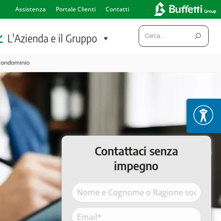
Assistenza
Portale Clienti
Contatti
Cerca:
L'Azienda e il Gruppo
 Condominio
Contattaci senza
impegno
Nome
e
Cognome
Email*
Nome
o