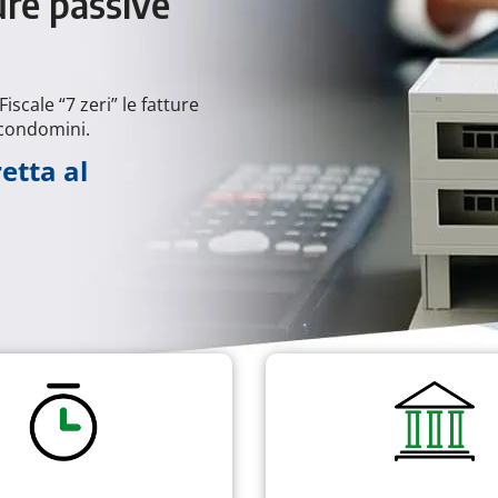
ure passive
scale “7 zeri” le fatture
 condomini.
etta al