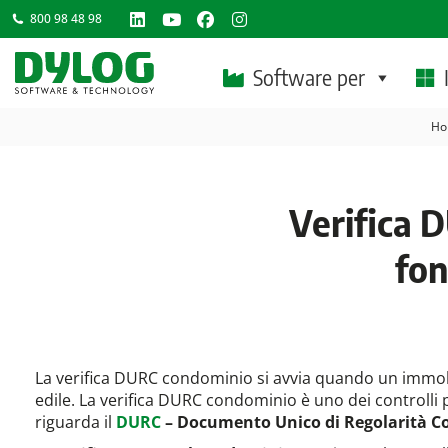
800 98 48 98
Linkedin
YouTube
Facebook
Instagram
page
page
page
page
Software per
opens
opens
opens
opens
Tu
in
in
in
in
Ho
new
new
new
new
window
window
window
window
Verifica 
fon
La verifica DURC condominio si avvia quando un immobi
edile. La verifica DURC condominio è uno dei controlli 
riguarda il
DURC
– Documento Unico di Regolarità C