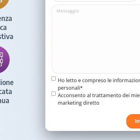
Messaggio
enza
ica
tiva
Termine
Ho letto e compreso le informazion
ione
e
personali*
icata
condizioni
(Obbligatorio)
Termine
Acconsento al trattamento dei miei 
nua
e
marketing diretto
condizioni