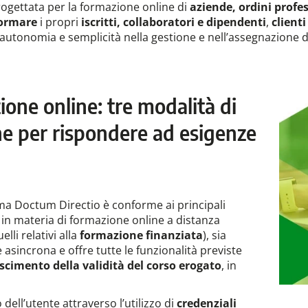
gettata per la formazione online di
aziende, ordini profes
ormare
i propri
iscritti,
collaboratori e dipendenti
,
client
utonomia e semplicità nella gestione e nell’assegnazione de
one online: tre modalità di
ne per rispondere ad esigenze
ma Doctum Directio è conforme ai principali
in materia di formazione online a distanza
lli relativi alla
formazione finanziata
), sia
 asincrona e offre tutte le funzionalità previste
scimento della validità del corso erogato
, in
 dell’utente attraverso l’utilizzo di
credenziali