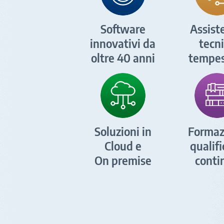
Software
Assist
innovativi da
tecn
oltre 40 anni
tempes
Soluzioni in
Formaz
Cloud e
qualif
On premise
conti