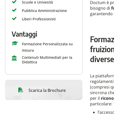
Scuole e Univesità
Doctum è pro
bisogno di
f
Pubblica Amministrazione
garantendo a
Liberi Professionisti
Vantaggi
Formazi
Formazione Personalizzata su
fruizio
misura
diverse
Contenuti Multimediali per la
Didattica
La piattafor
regolamenti 
(compresi que
Scarica la Brochure
sincrona che
per il
ricono
particolare:
l’accesso