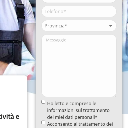
Ragione
sociale*
Telefono*
(Obbligatorio)
(Obbligatorio)
Provincia*
(Obbligatorio)
Messaggio
Termine
Ho letto e compreso le
e
informazioni sul trattamento
condizioni
(Obbligatorio)
ività e
dei miei dati personali*
Termine
Acconsento al trattamento dei