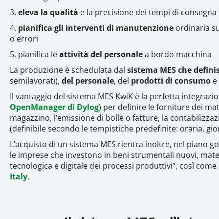
3.
eleva la qualità
e la precisione dei tempi di consegna
4.
pianifica gli interventi di manutenzione
ordinaria s
o errori
5. pianifica le
attività del personale
a bordo macchina
La produzione è schedulata dal
sistema MES che definis
semilavorati),
del personale
, del
prodotti di consumo
e 
Il vantaggio del sistema MES KwiK è la perfetta integrazi
OpenManager di Dylog
) per definire le forniture dei ma
magazzino, l’emissione di bolle o fatture, la contabiliz
(definibile secondo le tempistiche predefinite: oraria, g
L’acquisto di un sistema MES rientra inoltre, nel piano g
le imprese che investono in beni strumentali nuovi, mater
tecnologica e digitale dei processi produttivi”, così come
Italy
.