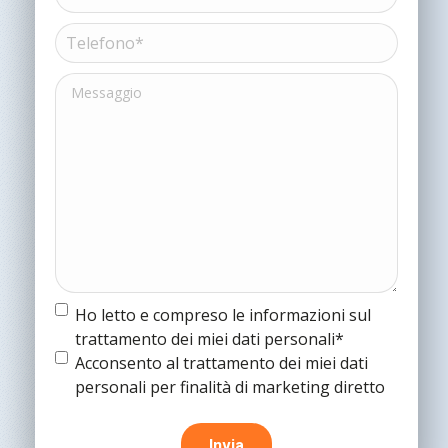
(Obbligatorio)
(Obbligatorio)
Telefono*
(Obbligatorio)
Messaggio
Termine
Ho letto e compreso le informazioni sul
e
trattamento dei miei dati personali*
condizioni
(Obbligatorio)
Termine
Acconsento al trattamento dei miei dati
e
personali per finalità di marketing diretto
condizioni