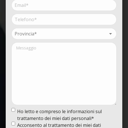
Email*
Nome
o
(Obbligatorio)
Ragione
sociale*
Telefono*
(Obbligatorio)
(Obbligatorio)
Provincia*
(Obbligatorio)
Messaggio
Termine
Ho letto e compreso le informazioni sul
e
trattamento dei miei dati personali*
condizioni
(Obbligatorio)
Termine
Acconsento al trattamento dei miei dati