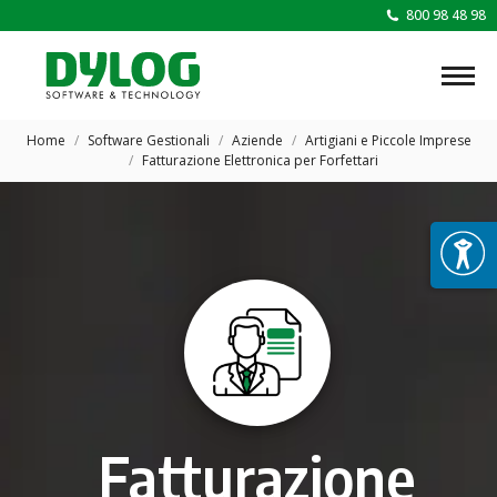
800 98 48 98
Tu sei qui:
Home
Software Gestionali
Aziende
Artigiani e Piccole Imprese
Fatturazione Elettronica per Forfettari
Fatturazione