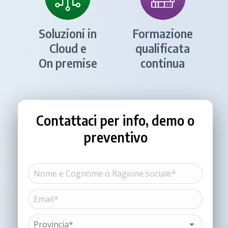
Soluzioni in
Formazione
Cloud e
qualificata
On premise
continua
Contattaci per info, demo o
preventivo
Nome
e
Cognome
Email*
Nome
o
(Obbligatorio)
Ragione
sociale*
Provincia*