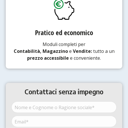
Pratico ed economico
Moduli completi per
Contabilità,
Magazzino
e
Vendite:
tutto a un
prezzo accessibile
e conveniente.
Contattaci senza impegno
Nome
e
Cognome
Email*
Nome
o
(Obbligatorio)
Ragione