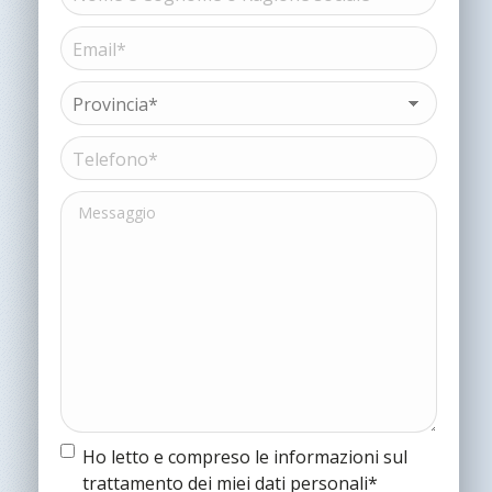
e
Cognome
Email*
Nome
o
(Obbligatorio)
Ragione
sociale*
Provincia*
(Obbligatorio)
(Obbligatorio)
Telefono*
(Obbligatorio)
Messaggio
Termine
Ho letto e compreso le informazioni sul
e
trattamento dei miei dati personali*