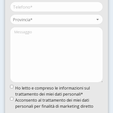
sociale*
Telefono*
(Obbligatorio)
(Obbligatorio)
Provincia*
(Obbligatorio)
Messaggio
Termine
Ho letto e compreso le informazioni sul
e
trattamento dei miei dati personali*
condizioni
(Obbligatorio)
Termine
Acconsento al trattamento dei miei dati
e
personali per finalità di marketing diretto
condizioni