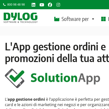
800 98 48 98
Linkedin
YouTube
Facebook
Instagram
page
page
page
page
Software per
opens
opens
opens
opens
in
in
in
in
new
new
new
new
L'App gestione ordini e
window
window
window
window
promozioni della tua att
L’
app gestione ordini
è l’applicazione è perfetta per gesti
card e le azioni di marketing nei negozi e per organizzare 