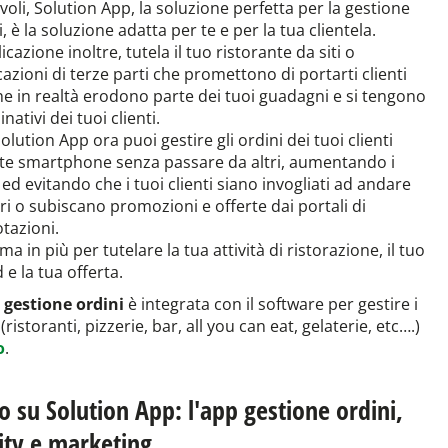
avoli, Solution App, la soluzione perfetta per la gestione
, è la soluzione adatta per te e per la tua clientela.
icazione inoltre, tutela il tuo ristorante da siti o
cazioni di terze parti che promettono di portarti clienti
e in realtà erodono parte dei tuoi guadagni e si tengono
nativi dei tuoi clienti.
olution App ora puoi gestire gli ordini dei tuoi clienti
te smartphone senza passare da altri, aumentando i
i ed evitando che i tuoi clienti siano invogliati ad andare
tri o subiscano promozioni e offerte dai portali di
tazioni.
a in più per tutelare la tua attività di ristorazione, il tuo
 e la tua offerta.
 gestione ordini
è integrata con il software per gestire i
 (ristoranti, pizzerie, bar, all you can eat, gelaterie, etc….)
o
.
o su Solution App: l'app gestione ordini,
lity e marketing