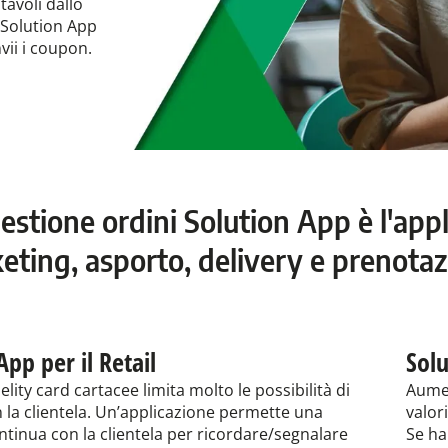
tavoli dallo
 Solution App
nvii i coupon.
estione ordini Solution App è l'appli
eting, asporto, delivery e prenotazi
App per il Retail
Solu
delity card cartacee limita molto le possibilità di
Aumen
 la clientela. Un’applicazione permette una
valori
ntinua con la clientela per ricordare/segnalare
Se hai