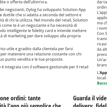
ite o offerte dell’ultim’ora.
dai t
ordini
ei negozianti, Dylog ha sviluppato Solution App
L’appl
e duttile che si adatta a seconda del settore e
appli
tà di chi la utilizza. Nel mondo del retail, Solution
ma ch
i come te è un negoziante e ha necessità di
i nomi
do intelligente le fidelity card e intende mettere
Con S
ità di marketing per dare sviluppo alla propria
trami
ricav
o utile e gradito dalla clientela per farsi
da al
 per matenere una relazione costante con chi
preno
tuo punto vendita e le tue proposte.
Un’arm
brand
è integrata con il software gestionale per il retail
L’
App
locali
Bacc
one ordini: tante
Guarda il vide
ità l'app più semplice che
delivery, fide