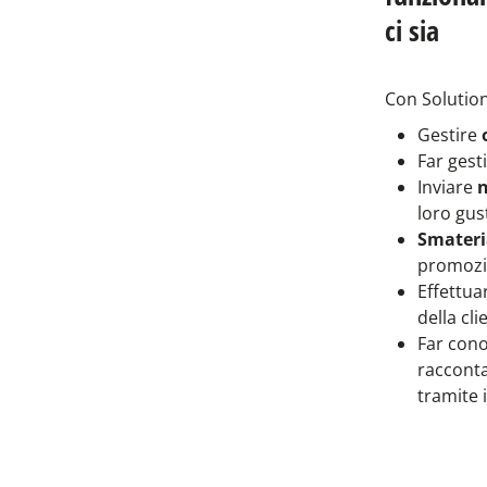
ci sia
Con Solution
Gestire
Far gesti
Inviare
n
loro gust
Smateria
promozi
Effettua
della cli
Far cono
racconta
tramite