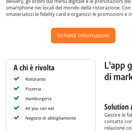
delivery, gli ordini dal menu digitale e le prenotazioni dei 
smartphone nei locali del mondo della ristorazione. Con
smaterializzi le fidelity card e organizzi le promozioni e i
Richiedi informazioni
L'app g
A chi è rivolta
di mark
Ristorante
Pizzeria
Hamburgeria
Solution 
All you can eat
Gestire le fi
Negozio di abbigliamento
contatto con
relazione co