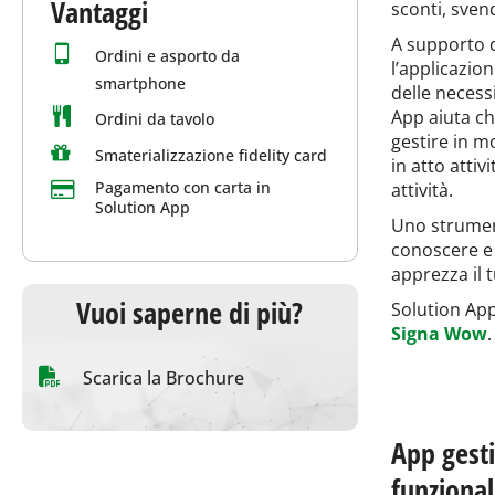
Vantaggi
sconti, svend
A supporto d
Ordini e asporto da
l’applicazion
smartphone
delle necessi
App aiuta ch
Ordini da tavolo
gestire in mo
Smaterializzazione fidelity card
in atto attiv
Pagamento con carta in
attività.
Solution App
Uno strument
conoscere e
apprezza il 
Vuoi saperne di più?
Solution App 
Signa Wow
.
Scarica la Brochure
App gesti
funzional