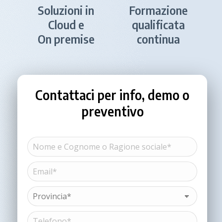
Soluzioni in
Formazione
Cloud e
qualificata
On premise
continua
Contattaci per info, demo o
preventivo
Nome
e
Cognome
Email*
Nome
o
(Obbligatorio)
Ragione
sociale*
Provincia*
(Obbligatorio)
(Obbligatorio)
Telefono*