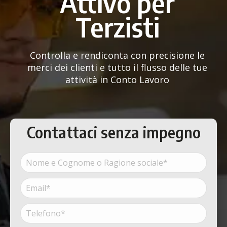
Attivo per
Terzisti
Controlla e rendiconta con precisione le
merci dei clienti e tutto il flusso delle tue
attività in Conto Lavoro
Contattaci senza impegno
Nome
e
Cognome
Email*
Nome
o
(Obbligatorio)
Ragione
sociale*
Telefono*
(Obbligatorio)
(Obbligatorio)