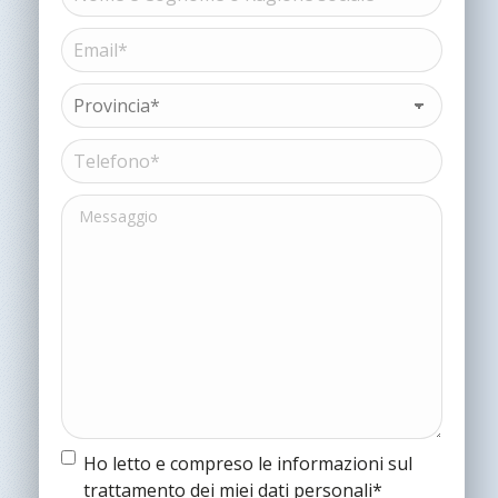
e
Cognome
Email*
Nome
o
(Obbligatorio)
Ragione
sociale*
Provincia*
(Obbligatorio)
(Obbligatorio)
Telefono*
(Obbligatorio)
Messaggio
Termine
Ho letto e compreso le informazioni sul
e
trattamento dei miei dati personali*