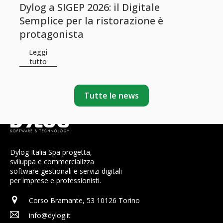
Dylog a SIGEP 2026: il Digitale
Semplice per la ristorazione è
protagonista
Leggi
tutto
Tutte le news
Dylog Italia Spa progetta,
sviluppa e commercializza
software gestionali e servizi digitali
per imprese e professionisti.
Corso Bramante, 53 10126 Torino
info@dylog.it