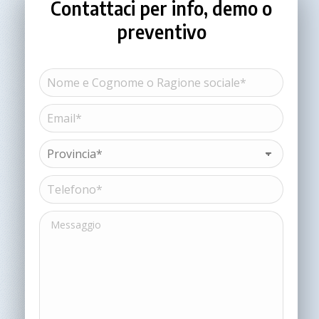
Contattaci per info, demo o
preventivo
Nome
e
Cognome
Email*
Nome
o
(Obbligatorio)
Ragione
sociale*
Provincia*
(Obbligatorio)
(Obbligatorio)
Telefono*
(Obbligatorio)
Messaggio