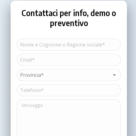
Contattaci per info, demo o
preventivo
Nome
e
Cognome
Email*
Nome
o
(Obbligatorio)
Ragione
sociale*
Provincia*
(Obbligatorio)
(Obbligatorio)
Telefono*
(Obbligatorio)
Messaggio