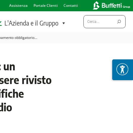
Assistenza
Portale Clienti
Contatti
Cerca:
L'Azienda e il Gruppo
rnamento obbligatorio…
: un
ere rivisto
fiche
dio