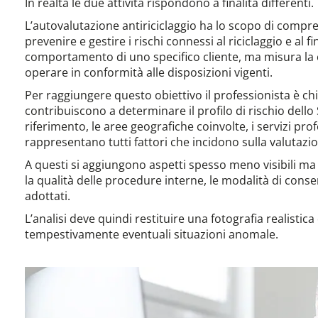
In realtà le due attività rispondono a finalità differenti.
L’autovalutazione antiriciclaggio ha lo scopo di compr
prevenire e gestire i rischi connessi al riciclaggio e al
comportamento di uno specifico cliente, ma misura la c
operare in conformità alle disposizioni vigenti.
Per raggiungere questo obiettivo il professionista è c
contribuiscono a determinare il profilo di rischio dello S
riferimento, le aree geografiche coinvolte, i servizi pro
rappresentano tutti fattori che incidono sulla valutazio
A questi si aggiungono aspetti spesso meno visibili ma 
la qualità delle procedure interne, le modalità di conse
adottati.
L’analisi deve quindi restituire una fotografia realistica
tempestivamente eventuali situazioni anomale.