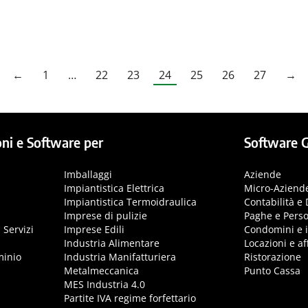
←
1
…
22
23
24
25
26
27
→
ni e Software per
Software G
Imballaggi
Aziende
Impiantistica Elettrica
Micro-Aziend
Impiantistica Termoidraulica
Contabilità e 
Imprese di pulizie
Paghe e Pers
 Servizi
Imprese Edili
Condomini e 
Industria Alimentare
Locazioni e aff
minio
Industria Manifatturiera
Ristorazione
Metalmeccanica
Punto Cassa
MES Industria 4.0
Partite IVA regime forfettario