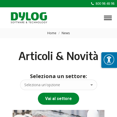
800 98 48 98
Tu sei qui:
Home
News
Articoli & Novità
Seleziona un settore:
Vai al settore