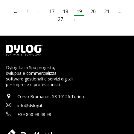
←
1
…
17
18
19
20
21
…
27
→
Dylog Italia Spa progetta,
sviluppa e commercializza
software gestionali e servizi digitali
per imprese e professionisti.
Corso Bramante, 53 10126 Torino
info@dylog.it
+39 800 98 48 98