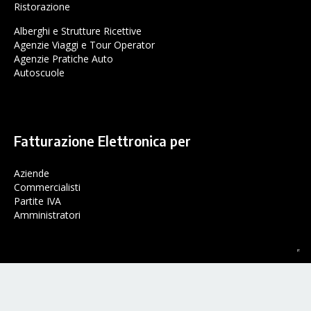
Ristorazione
Alberghi e Strutture Ricettive
Agenzie Viaggi e Tour Operator
Agenzie Pratiche Auto
Autoscuole
Fatturazione Elettronica per
Aziende
Commercialisti
Partite IVA
Amministratori
© Dylog Italia S.p.a. 2025 - Uff. Reg. Impr. TO e P. IVA n.03090010012 -