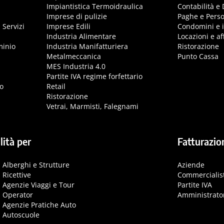
Impiantistica Termoidraulica
Contabilità e 
Imprese di pulizie
Paghe e Pers
 Servizi
Imprese Edili
Condomini e 
Industria Alimentare
Locazioni e aff
minio
Industria Manifatturiera
Ristorazione
Metalmeccanica
Punto Cassa
MES Industria 4.0
Partite IVA regime forfettario
o
Retail
Ristorazione
Vetrai, Marmisti, Falegnami
lità per
Fatturazio
Alberghi e Strutture
Aziende
Ricettive
Commercialis
Agenzie Viaggi e Tour
Partite IVA
Operator
Amministrato
Agenzie Pratiche Auto
Autoscuole