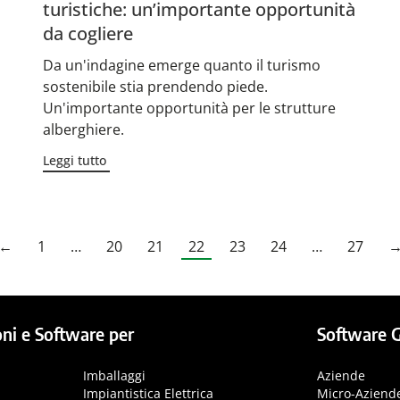
turistiche: un’importante opportunità
da cogliere
Da un'indagine emerge quanto il turismo
sostenibile stia prendendo piede.
Un'importante opportunità per le strutture
alberghiere.
Leggi tutto
←
1
…
20
21
22
23
24
…
27
ni e Software per
Software G
Imballaggi
Aziende
Impiantistica Elettrica
Micro-Aziend