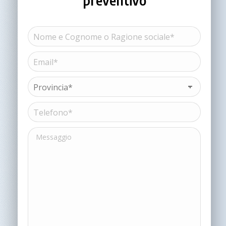
preventivo
Nome
e
Cognome
Email*
Nome
o
(Obbligatorio)
Ragione
sociale*
Provincia*
(Obbligatorio)
(Obbligatorio)
Telefono*
(Obbligatorio)
Messaggio