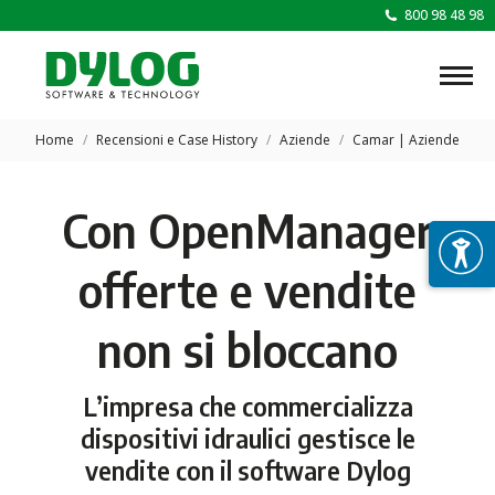
800 98 48 98
Tu sei qui:
Home
Recensioni e Case History
Aziende
Camar | Aziende
Con OpenManager
offerte e vendite
non si bloccano
L’impresa che commercializza
dispositivi idraulici gestisce le
vendite con il software Dylog