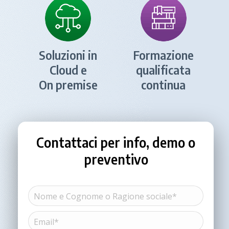
Soluzioni in
Formazione
Cloud e
qualificata
On premise
continua
Contattaci per info, demo o
preventivo
Nome
e
Cognome
Email*
Nome
o
(Obbligatorio)