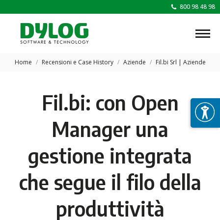
800 98 48 98
Tu sei qui:
Home
Recensioni e Case History
Aziende
Fil.bi Srl | Aziende
Fil.bi: con Open
Manager una
gestione integrata
che segue il filo della
produttività