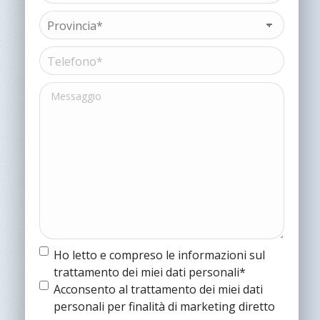
Ragione
sociale*
Provincia*
(Obbligatorio)
(Obbligatorio)
Telefono*
(Obbligatorio)
Messaggio
Termine
Ho letto e compreso le informazioni sul
e
trattamento dei miei dati personali*
condizioni
(Obbligatorio)
Termine
Acconsento al trattamento dei miei dati
e
personali per finalità di marketing diretto
condizioni