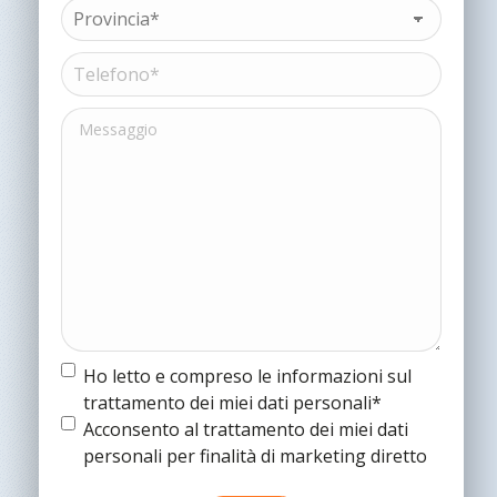
sociale*
Provincia*
(Obbligatorio)
(Obbligatorio)
Telefono*
(Obbligatorio)
Messaggio
Termine
Ho letto e compreso le informazioni sul
e
trattamento dei miei dati personali*
condizioni
(Obbligatorio)
Termine
Acconsento al trattamento dei miei dati
e
personali per finalità di marketing diretto
condizioni