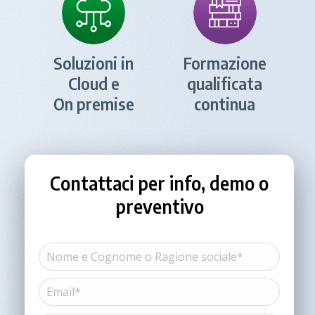
Soluzioni in
Formazione
Cloud e
qualificata
On premise
continua
Contattaci per info, demo o
preventivo
Nome
e
Cognome
Email*
Nome
o
(Obbligatorio)
Ragione