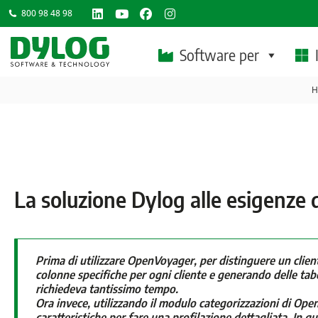
800 98 48 98
Linkedin
YouTube
Facebook
Instagram
page
page
page
page
Software per
opens
opens
opens
opens
T
in
in
in
in
H
new
new
new
new
window
window
window
window
La soluzione Dylog alle esigenze 
Prima di utilizzare OpenVoyager, per distinguere un client
colonne specifiche per ogni cliente e generando delle tab
richiedeva tantissimo tempo.
Ora invece, utilizzando il modulo categorizzazioni di Open
caratteristiche per fare una profilazione dettagliata. In 