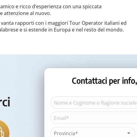
inamico e ricco d’esperienza con una spiccata
he attenzione al nuovo.
 vanta rapporti con i maggiori Tour Operator italiani ed
calabrese e si estende in Europa e nel resto del mondo.
Contattaci per inf
rci
Nome
e
Cognome
Email*
Nome
o
(Obbligatorio)
Ragione
sociale*
Provincia*
(Obbligatorio)
(Obbligatorio)