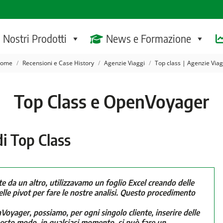
I Nostri Prodotti
News e Formazione
u sei qui:
ome
Recensioni e Case History
Agenzie Viaggi
Top class | Agenzie Viag
Top Class e OpenVoyager
di Top Class
e da un altro, utilizzavamo un foglio Excel creando delle
elle pivot per fare le nostre analisi. Questo procedimento
Voyager, possiamo, per ogni singolo cliente, inserire delle
questo modo, in qualsiasi momento, si può fare un