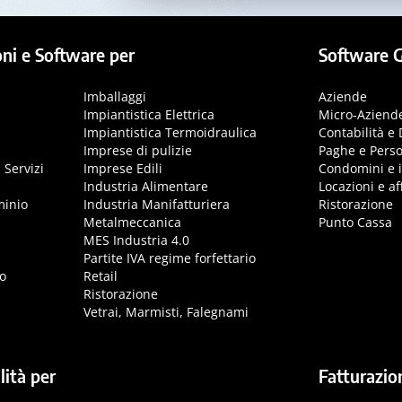
ni e Software per
Software G
Imballaggi
Aziende
Impiantistica Elettrica
Micro-Aziend
Impiantistica Termoidraulica
Contabilità e 
Imprese di pulizie
Paghe e Pers
 Servizi
Imprese Edili
Condomini e 
Industria Alimentare
Locazioni e aff
minio
Industria Manifatturiera
Ristorazione
Metalmeccanica
Punto Cassa
MES Industria 4.0
Partite IVA regime forfettario
o
Retail
Ristorazione
Vetrai, Marmisti, Falegnami
lità per
Fatturazio