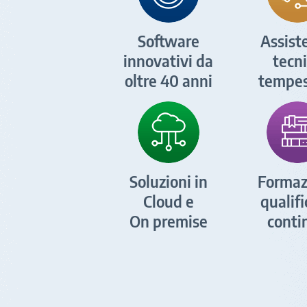
Software
Assist
innovativi da
tecn
oltre 40 anni
tempes
Soluzioni in
Formaz
Cloud e
qualif
On premise
conti