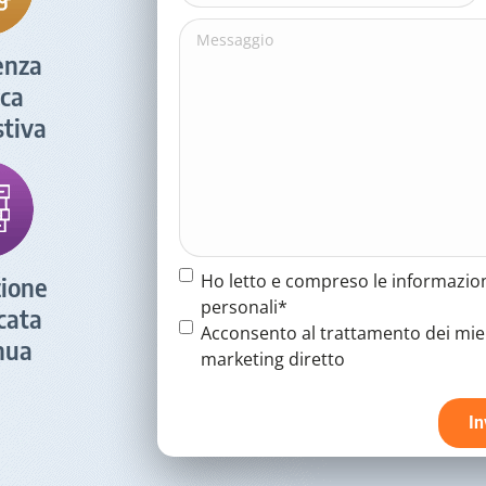
Messaggio
enza
ica
tiva
Termine
Ho letto e compreso le informazion
ione
e
personali*
icata
condizioni
(Obbligatorio)
Termine
Acconsento al trattamento dei miei 
nua
e
marketing diretto
condizioni