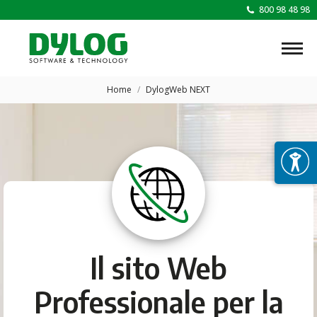
800 98 48 98
Tu sei qui:
Home
DylogWeb NEXT
Il sito Web
Professionale per la