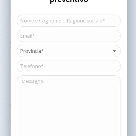
Nome
e
Cognome
Email*
Nome
o
(Obbligatorio)
Ragione
sociale*
Provincia*
(Obbligatorio)
(Obbligatorio)
Telefono*
(Obbligatorio)
Messaggio