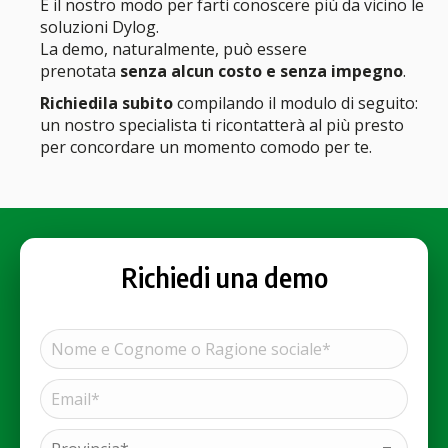
È il nostro modo per farti conoscere più da vicino le
soluzioni Dylog.
La demo, naturalmente, può essere
prenotata
senza alcun costo e senza impegno
.
Richiedila subito
compilando il modulo di seguito:
un nostro specialista ti ricontatterà al più presto
per concordare un momento comodo per te.
Richiedi una demo
Nome
e
Cognome
Email*
Nome
o
(Obbligatorio)
Ragione
sociale*
Provincia*