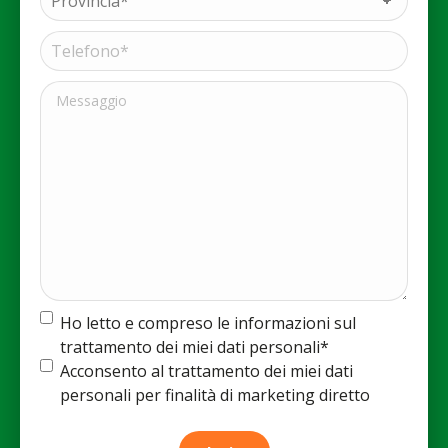
(Obbligatorio)
(Obbligatorio)
Telefono*
(Obbligatorio)
Messaggio
Termine
Ho letto e compreso le informazioni sul
e
trattamento dei miei dati personali*
condizioni
(Obbligatorio)
Termine
Acconsento al trattamento dei miei dati
e
personali per finalità di marketing diretto
condizioni