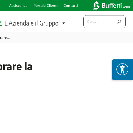
Assistenza
Portale Clienti
Contatti
Cerca:
L'Azienda e il Gruppo
orare…
orare la