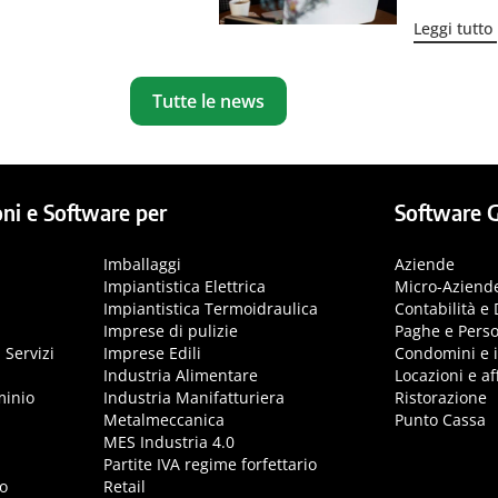
Leggi tutto
Tutte le news
ni e Software per
Software G
Imballaggi
Aziende
Impiantistica Elettrica
Micro-Aziend
Impiantistica Termoidraulica
Contabilità e 
Imprese di pulizie
Paghe e Pers
 Servizi
Imprese Edili
Condomini e 
Industria Alimentare
Locazioni e aff
minio
Industria Manifatturiera
Ristorazione
Metalmeccanica
Punto Cassa
MES Industria 4.0
Partite IVA regime forfettario
o
Retail