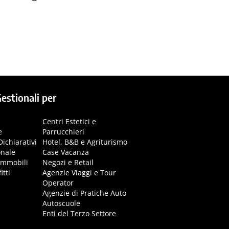
estionali per
Centri Estetici e
e
Parrucchieri
Dichiarativi
Hotel, B&B e Agriturismo
onale
Case Vacanza
immobili
Negozi e Retail
itti
Agenzie Viaggi e Tour
Operator
Agenzie di Pratiche Auto
Autoscuole
Enti del Terzo Settore