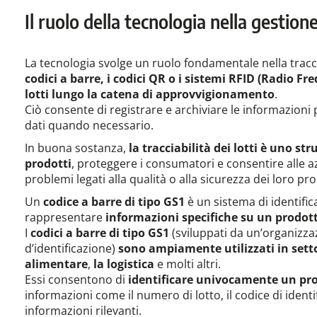
Il ruolo della tecnologia nella gestione 
La tecnologia svolge un ruolo fondamentale nella tracciabi
codici a barre, i codici QR o i sistemi RFID (Radio Fr
lotti lungo la catena di approvvigionamento
.
Ciò consente di registrare e archiviare le informazioni 
dati quando necessario.
In buona sostanza,
la tracciabilità dei lotti è uno st
prodotti
, proteggere i consumatori e consentire alle 
problemi legati alla qualità o alla sicurezza dei loro pro
Un
codice a barre di tipo GS1
è un sistema di identific
rappresentare
informazioni specifiche su un prodot
I
codici a barre di tipo GS1
(sviluppati da un’organizz
d’identificazione)
sono ampiamente utilizzati in sett
alimentare
,
la logistica
e molti altri.
Essi consentono di
identificare univocamente un prod
informazioni come il numero di lotto, il codice di ident
informazioni rilevanti.