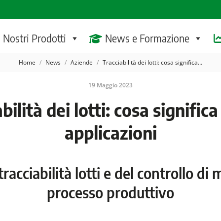
I Nostri Prodotti
News e Formazione
Tu sei qui:
Home
News
Aziende
Tracciabilità dei lotti: cosa significa…
19 Maggio 2023
bilità dei lotti: cosa significa
applicazioni
tracciabilità lotti e del controllo di
processo produttivo