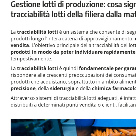
Gestione lotti di produzione: cosa sign
tracciabilità lotti della filiera dalla 
La
tracciabilità lotti
è un sistema che consente di segui
prodotti lungo l’intera catena di approvvigionamento,
vendita
. L’obiettivo principale della tracciabilità dei lot
prodotti in modo da poter individuare rapidamente
tempestivamente.
La
tracciabilità lotti
è quindi
fondamentale per garan
rispondere alle crescenti preoccupazioni dei consumatori
prodotti che acquistano, soprattutto in ambito alimen
precisione
, della
siderurgia
e della
chimica farmacol
Attraverso sistemi di tracciabilità lotti adeguati, è infatt
distribuiti a determinati punti vendita o clienti, facilit