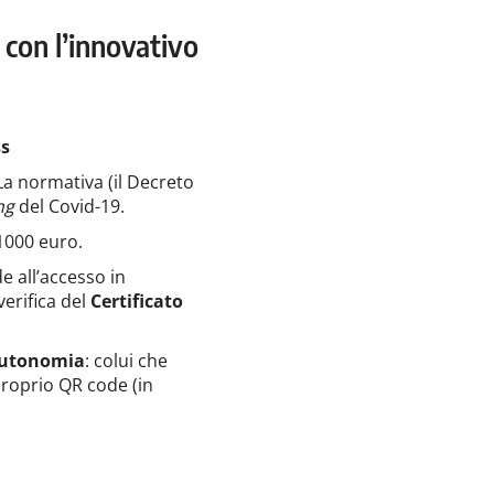
 con l’innovativo
ss
 La normativa (il Decreto
ing
del Covid-19.
 1000 euro.
e all’accesso in
erifica del
Certificato
 autonomia
: colui che
 proprio QR code (in