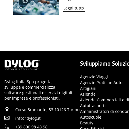
Leggi tutto
Sviluppiamo Soluzio
Agenzie Viaggi
Dylog Italia Spa progetta,
Agenzie Pratiche Auto
sviluppa e commercializza
Artigiani
software gestionali e servizi digitali
Aziende
per imprese e professionisti.
Aziende Commerciali e di
Autotrasporti
Corso Bramante, 53 10126 Torino
Amministratori di condo
Autoscuole
info@dylog.it
Beauty
+39 800 98 48 98
Case Editrici