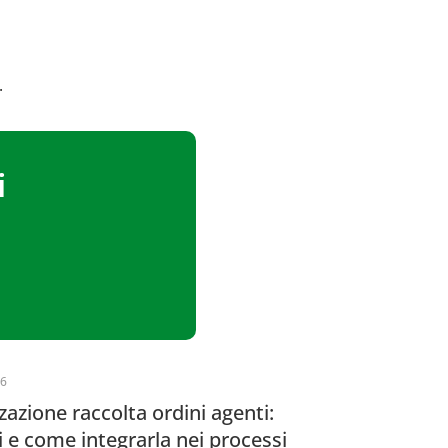
.
i
26
zzazione raccolta ordini agenti:
 e come integrarla nei processi