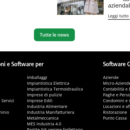
aziendal
Leggi tutto
Tutte le news
ni e Software per
Software G
Imballaggi
Aziende
Impiantistica Elettrica
Micro-Aziend
Impiantistica Termoidraulica
Contabilità e 
Imprese di pulizie
Paghe e Pers
 Servizi
Imprese Edili
Condomini e 
Industria Alimentare
Locazioni e aff
minio
Industria Manifatturiera
Ristorazione
Metalmeccanica
Punto Cassa
MES Industria 4.0
Partite IVA regime forfettario