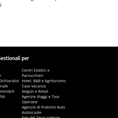
i
estionali per
Centri Estetici e
e
Parrucchieri
Dichiarativi
Hotel, B&B e Agriturismo
onale
Case Vacanza
immobili
Negozi e Retail
itti
Agenzie Viaggi e Tour
Operator
Agenzie di Pratiche Auto
Autoscuole
Enti del Terzo Settore