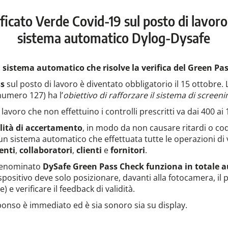
tificato Verde Covid-19 sul posto di lavoro
sistema automatico Dylog-Dysafe
l sistema automatico che risolve la verifica del Green Pa
ss
sul posto di lavoro è diventato obbligatorio il 15 ottobre.
umero 127) ha l’
obiettivo di rafforzare il sistema di screen
 lavoro che non effettuino i controlli prescritti va dai 400 ai
lità di accertamento
, in modo da non causare ritardi o cod
n sistema automatico che effettuata tutte le operazioni di v
enti
,
collaboratori
,
clienti
e
fornitori
.
 denominato
DySafe Green Pass Check
funziona in totale
ispositivo deve solo posizionare, davanti alla fotocamera, il
 e verificare il feedback di validità.
ponso è immediato ed è sia sonoro sia su display.