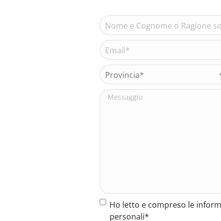
Nome
e
Cognome
Email*
Nome
o
(Obbligatorio)
Ragione
sociale*
Provincia*
(Obbligatorio)
(Obbligatorio)
Messaggio
Termine
Ho letto e compreso le inform
e
personali*