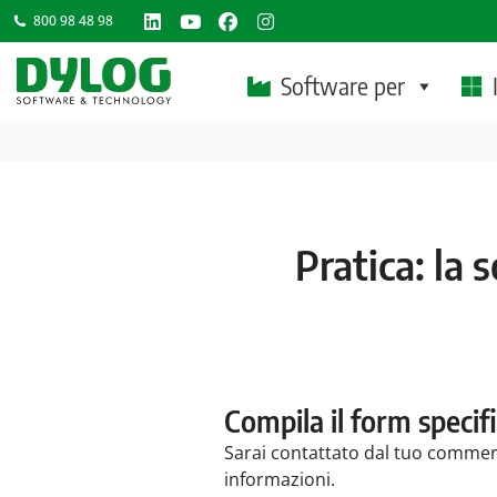
800 98 48 98
Linkedin
YouTube
Facebook
Instagram
page
page
page
page
Software per
opens
opens
opens
opens
in
in
in
in
new
new
new
new
window
window
window
window
Pratica: la 
Compila il form specifi
Sarai contattato dal tuo commerci
informazioni.