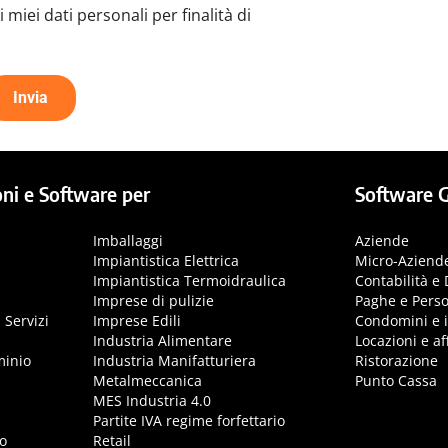
miei dati personali per finalità di
ni e Software per
Software G
Imballaggi
Aziende
Impiantistica Elettrica
Micro-Aziend
Impiantistica Termoidraulica
Contabilità e 
Imprese di pulizie
Paghe e Pers
 Servizi
Imprese Edili
Condomini e 
Industria Alimentare
Locazioni e aff
minio
Industria Manifatturiera
Ristorazione
Metalmeccanica
Punto Cassa
MES Industria 4.0
Partite IVA regime forfettario
o
Retail