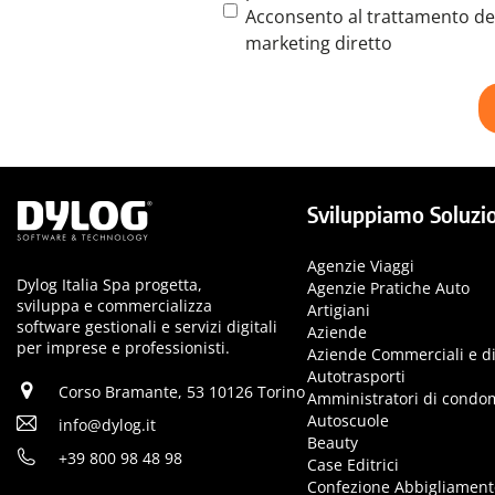
condizioni
(Obbligatorio)
Termine
Acconsento al trattamento dei 
e
marketing diretto
condizioni
Sviluppiamo Soluzio
Agenzie Viaggi
Dylog Italia Spa progetta,
Agenzie Pratiche Auto
sviluppa e commercializza
Artigiani
software gestionali e servizi digitali
Aziende
per imprese e professionisti.
Aziende Commerciali e di
Autotrasporti
Corso Bramante, 53 10126 Torino
Amministratori di condo
Autoscuole
info@dylog.it
Beauty
+39 800 98 48 98
Case Editrici
Confezione Abbigliament