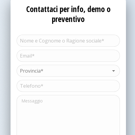
Contattaci per info, demo o
preventivo
Nome
e
Cognome
Email*
Nome
o
(Obbligatorio)
Ragione
sociale*
Provincia*
(Obbligatorio)
(Obbligatorio)
Telefono*
(Obbligatorio)
Messaggio