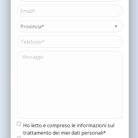
Cognome
Email*
Nome
o
(Obbligatorio)
Ragione
sociale*
Provincia*
(Obbligatorio)
(Obbligatorio)
Telefono*
(Obbligatorio)
Messaggio
Termine
Ho letto e compreso le informazioni sul
e
trattamento dei miei dati personali*
condizioni
(Obbligatorio)