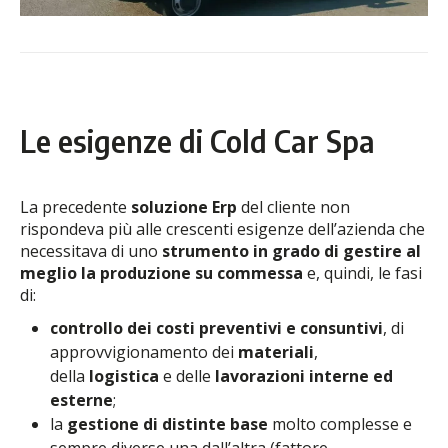
Le esigenze di Cold Car Spa
La precedente
soluzione Erp
del cliente non
rispondeva più alle crescenti esigenze dell’azienda che
necessitava di uno
strumento in grado di gestire al
meglio la produzione su commessa
e, quindi, le fasi
di:
controllo dei costi preventivi e consuntivi
, di
approvvigionamento dei
materiali
,
della
logistica
e delle
lavorazioni interne ed
esterne
;
la
gestione di distinte base
molto complesse e
sempre diverse una dall’altra (fattore