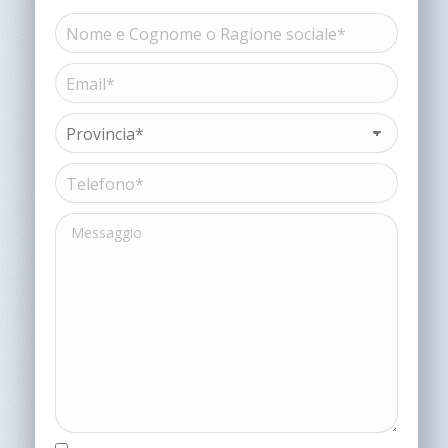
Nome
e
Cognome
Email*
Nome
o
(Obbligatorio)
Ragione
sociale*
Provincia*
(Obbligatorio)
(Obbligatorio)
Telefono*
(Obbligatorio)
Messaggio