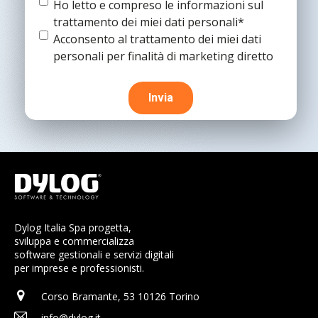
Termine
Ho letto e compreso le informazioni sul
e
trattamento dei miei dati personali*
condizioni
(Obbligatorio)
Termine
Acconsento al trattamento dei miei dati
e
personali per finalità di marketing diretto
condizioni
Dylog Italia Spa progetta,
sviluppa e commercializza
software gestionali e servizi digitali
per imprese e professionisti.
Corso Bramante, 53 10126 Torino
info@dylog.it