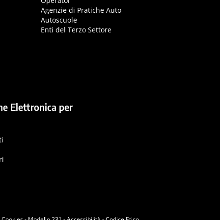
Operator
Agenzie di Pratiche Auto
Autoscuole
Enti del Terzo Settore
ne Elettronica per
ti
ri
i Cookies
-
Modello 231
-
Accessibilità
-
Codice Etico