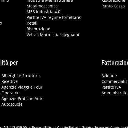
minio
Industria Manifatturiera
Ristorazione
Metalmeccanica
Punto Cassa
MES Industria 4.0
Partite IVA regime forfettario
o
Retail
Ristorazione
Vetrai, Marmisti, Falegnami
lità per
Fatturazio
Alberghi e Strutture
Aziende
Ricettive
Commercialis
Agenzie Viaggi e Tour
Partite IVA
Operator
Amministrato
Agenzie Pratiche Auto
Autoscuole
c. € 3.112.429,00 i.v
Privacy Policy
|
Cookie Policy
|
Gestisci le tue preferenze su