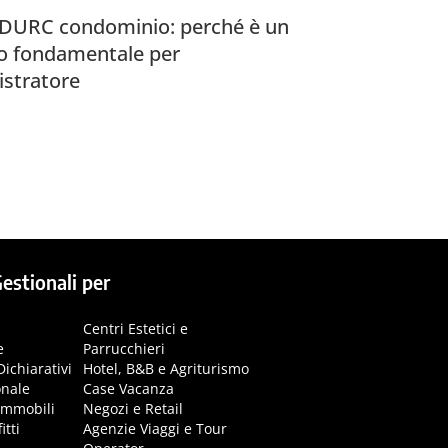
a DURC condominio: perché è un
lo fondamentale per
istratore
estionali per
Centri Estetici e
e
Parrucchieri
Dichiarativi
Hotel, B&B e Agriturismo
onale
Case Vacanza
immobili
Negozi e Retail
itti
Agenzie Viaggi e Tour