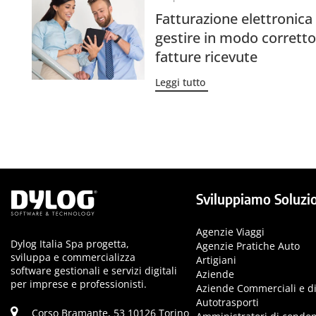
Fatturazione elettronic
gestire in modo corretto
fatture ricevute
Leggi tutto
Sviluppiamo Soluzio
Agenzie Viaggi
Dylog Italia Spa progetta,
Agenzie Pratiche Auto
sviluppa e commercializza
Artigiani
software gestionali e servizi digitali
Aziende
per imprese e professionisti.
Aziende Commerciali e di
Autotrasporti
Corso Bramante, 53 10126 Torino