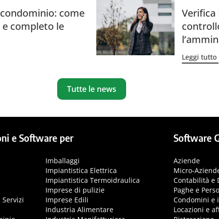
a condominio: come
Verific
 e completo le
control
l’ammin
Leggi tutto
Tutte le news
ni e Software per
Software G
Imballaggi
Aziende
Impiantistica Elettrica
Micro-Aziend
Impiantistica Termoidraulica
Contabilità e 
Imprese di pulizie
Paghe e Pers
 Servizi
Imprese Edili
Condomini e 
Industria Alimentare
Locazioni e aff