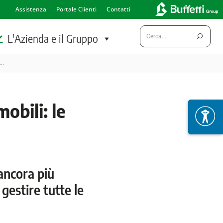
Assistenza
Portale Clienti
Contatti
Cerca:
L'Azienda e il Gruppo
i…
obili: le
 ancora più
gestire tutte le