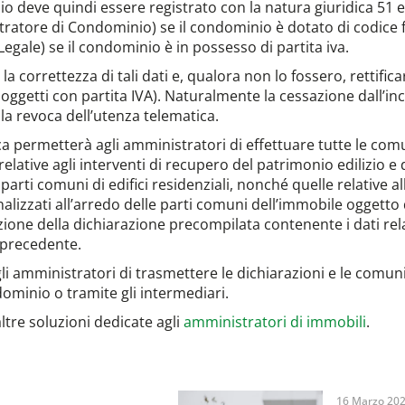
io deve quindi essere registrato con la natura giuridica 51 
tratore di Condominio) se il condominio è dotato di codice 
egale) se il condominio è in possesso di partita iva.
 la correttezza di tali dati e, qualora non lo fossero, rettifi
oggetti con partita IVA). Naturalmente la cessazione dall’in
 la revoca dell’utenza telematica.
a permetterà agli amministratori di effettuare tutte le comu
ative agli interventi di recupero del patrimonio edilizio e d
 parti comuni di edifici residenziali, nonché quelle relative al
nalizzati all’arredo delle parti comuni dell’immobile oggetto 
ione della dichiarazione precompilata contenente i dati rela
 precedente.
gli amministratori di trasmettere le dichiarazioni e le comu
ominio o tramite gli intermediari.
altre soluzioni dedicate agli
amministratori di immobili
.
16 Marzo 20