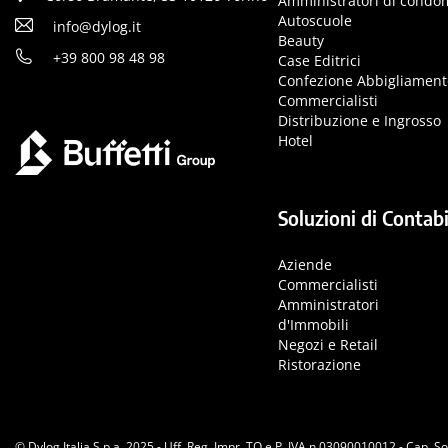
Amministratori di condo
Autoscuole
info@dylog.it
Beauty
+39 800 98 48 98
Case Editrici
Confezione Abbigliament
Commercialisti
Distribuzione e Ingrosso
Hotel
Soluzioni di Contabi
Aziende
Commercialisti
Amministratori
d'Immobili
Negozi e Retail
Ristorazione
© Dylog Italia S.p.a. 2025 - Uff. Reg. Impr. TO e P. IVA n.03090010012 - Cap. So