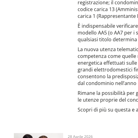
registrazione; il condomin
codice carica 13 (Amminis
carica 1 (Rappresentante L
È indispensabile verificare
modello AA5 (o AA7 per i s
qualsiasi titolo determina
La nuova utenza telematic
competenza come quelle rel
energetica effettuati sulle
grandi elettrodomestici fi
consentono la predisposiz
dal condominio nell’anno
Rimane la possibilità per 
le utenze proprie del cond
Scopri di più su questa e 
28 Aprile 2026