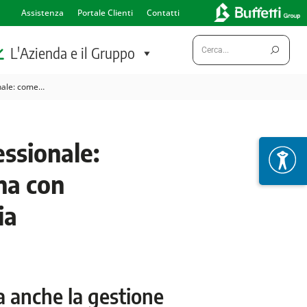
Assistenza
Portale Clienti
Contatti
Cerca:
L'Azienda e il Gruppo
nale: come…
ssionale:
na con
ia
a anche la gestione