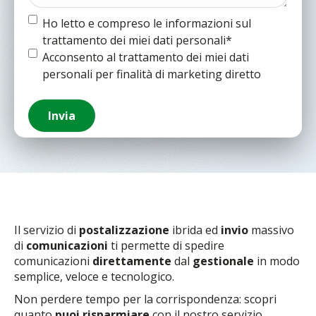
Termine
Ho letto e compreso le informazioni sul
e
trattamento dei miei dati personali*
condizioni
(Obbligatorio)
Termine
Acconsento al trattamento dei miei dati
e
personali per finalità di marketing diretto
condizioni
Invia
Il servizio di
postalizzazione
ibrida ed
invio
massivo
di
comunicazioni
ti permette di spedire
comunicazioni
direttamente
dal
gestionale
in modo
semplice, veloce e tecnologico.
Non perdere tempo per la corrispondenza: scopri
quanto
puoi risparmiare
con il nostro servizio