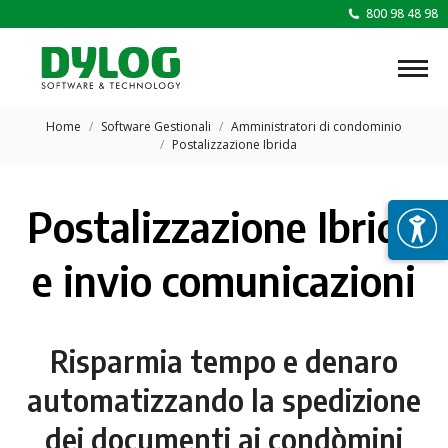
800 98 48 98
Tu sei qui:
Home
Software Gestionali
Amministratori di condominio
Postalizzazione Ibrida
Postalizzazione Ibrida
e invio comunicazioni
Risparmia tempo e denaro
automatizzando la spedizione
dei documenti ai condòmini