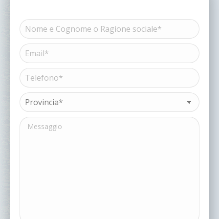
Nome
e
Cognome
Email*
Nome
o
(Obbligatorio)
Ragione
sociale*
Telefono*
(Obbligatorio)
(Obbligatorio)
Provincia*
(Obbligatorio)
Messaggio