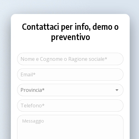
Contattaci per info, demo o
preventivo
Nome
e
Cognome
Email*
Nome
o
(Obbligatorio)
Ragione
sociale*
Provincia*
(Obbligatorio)
(Obbligatorio)
Telefono*
(Obbligatorio)
Messaggio