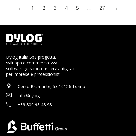
←
1
2
3
4
5
…
27
→
Dylog Italia Spa progetta,
sviluppa e commercializza
software gestionali e servizi digitali
per imprese e professionisti.
Corso Bramante, 53 10126 Torino
info@dylog.it
+39 800 98 48 98