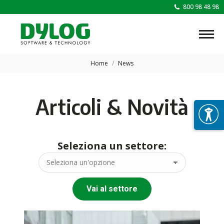
800 98 48 98
Tu sei qui:
Home
News
Articoli & Novità
Seleziona un settore:
Vai al settore