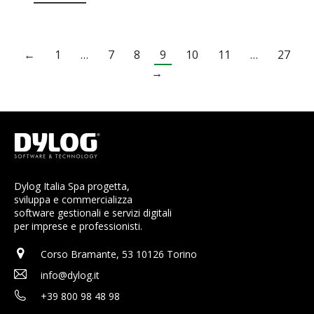
←
1
…
7
8
9
10
11
…
27
→
Dylog Italia Spa progetta,
sviluppa e commercializza
software gestionali e servizi digitali
per imprese e professionisti.
Corso Bramante, 53 10126 Torino
info@dylog.it
+39 800 98 48 98