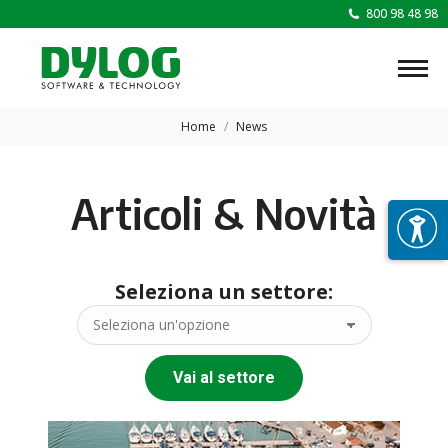
800 98 48 98
Tu sei qui:
Home
News
Articoli & Novità
Seleziona un settore:
Vai al settore