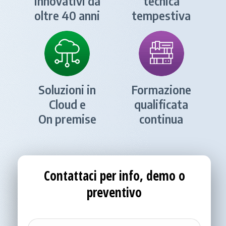
innovativi da
tecnica
oltre 40 anni
tempestiva
Soluzioni in
Formazione
Cloud e
qualificata
On premise
continua
Contattaci per info, demo o
preventivo
Nome