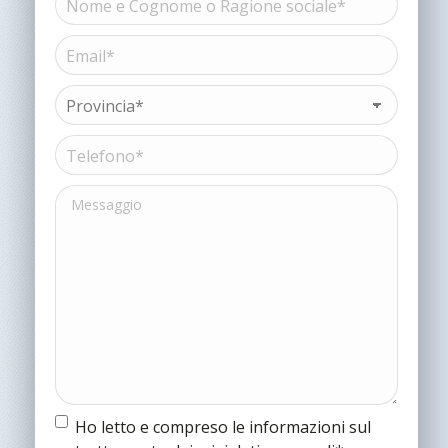
e
Cognome
Email*
Nome
o
(Obbligatorio)
Ragione
sociale*
Provincia*
(Obbligatorio)
(Obbligatorio)
Telefono*
(Obbligatorio)
Messaggio
Termine
Ho letto e compreso le informazioni sul
e