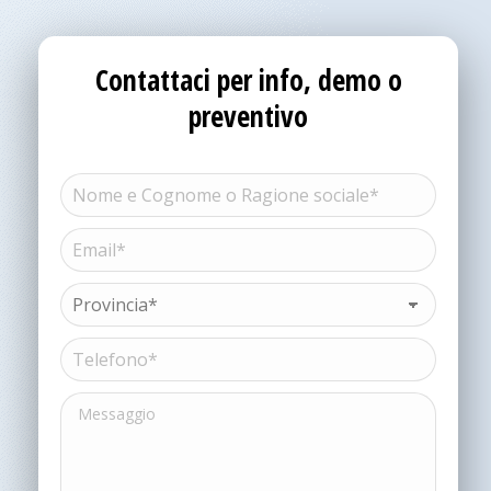
Contattaci per info, demo o
preventivo
Nome
e
Cognome
Email*
Nome
o
(Obbligatorio)
Ragione
sociale*
Provincia*
(Obbligatorio)
(Obbligatorio)
Telefono*
(Obbligatorio)
Messaggio